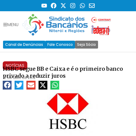
MENU
Canal de Denúncias
Fale Conosco
Seja Sócio
NOTÍCIAS
HSBC segue BB e Caixa e é o primeiro banco
privado a reduzir juros
12 de abril de 2012