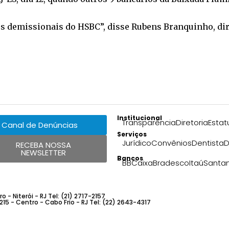
mes demissionais do HSBC”, disse Rubens Branquinho, d
Institucional
Transparência
Diretoria
Estat
Canal de Denúncias
Serviços
Jurídico
Convênios
Dentista
D
RECEBA NOSSA
NEWSLETTER
Bancos
BB
Caixa
Bradesco
Itaú
Santa
 - Niterói - RJ Tel: (21) 2717-2157
 215 - Centro - Cabo Frio - RJ Tel: (22) 2643-4317