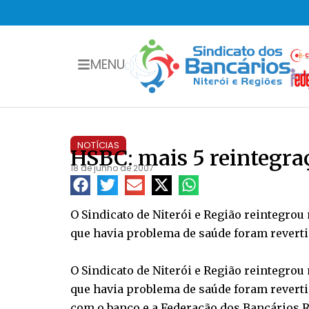
MENU
NOTÍCIAS
HSBC: mais 5 reintegra
18 de junho de 2007
O Sindicato de Niterói e Região reintegro
que havia problema de saúde foram reverti
O Sindicato de Niterói e Região reintegro
que havia problema de saúde foram reverti
com o banco e a Federação dos Bancários R