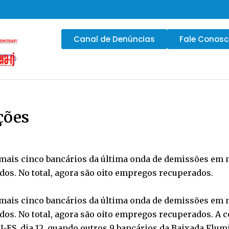
Canal de Denúncias
Fale Conos
ções
u mais cinco bancários da última onda de demissões em
dos. No total, agora são oito empregos recuperados.
u mais cinco bancários da última onda de demissões em
dos. No total, agora são oito empregos recuperados. A 
J-ES, dia 12, quando outros 9 bancários da Baixada Fl