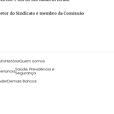
iretor do Sindicato e membro da Comissão
uto
História
Quem somos
Saúde, Previdência e
enúncia
Segurança
nder
Demais Bancos