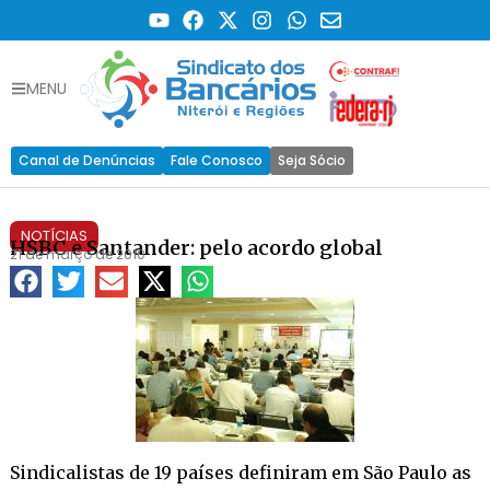
MENU
Canal de Denúncias
Fale Conosco
Seja Sócio
NOTÍCIAS
HSBC e Santander: pelo acordo global
21 de março de 2010
Sindicalistas de 19 países definiram em São Paulo as