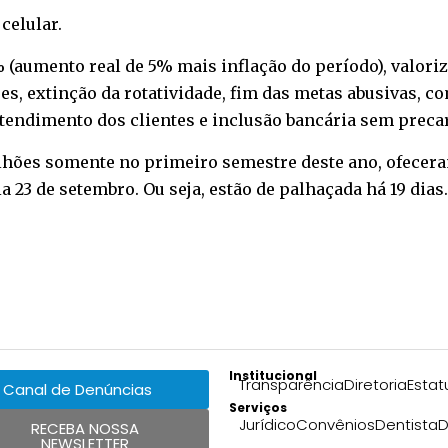
o
celular
.
 (aumento real de 5% mais inflação do período), valori
es, extinção da rotatividade, fim das metas abusivas, c
tendimento dos clientes e inclusão bancária sem precari
bilhões somente no primeiro semestre deste ano, ofecer
 23 de setembro. Ou seja, estão de palhaçada há 19 dias.
Institucional
Transparência
Diretoria
Estat
Canal de Denúncias
Serviços
Jurídico
Convênios
Dentista
D
RECEBA NOSSA
NEWSLETTER