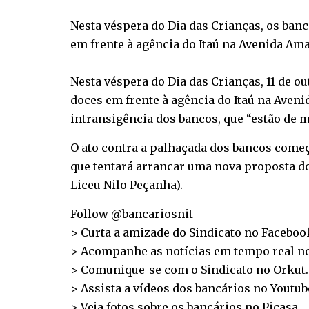
Nesta véspera do Dia das Crianças, os ban
em frente à agência do Itaú na Avenida Amar
Nesta véspera do Dia das Crianças, 11 de o
doces em frente à agência do Itaú na Aveni
intransigência dos bancos, que “estão de m
O ato contra a palhaçada dos bancos começ
que tentará arrancar uma nova proposta dos
Liceu Nilo Peçanha).
Follow @bancariosnit
> Curta a amizade do Sindicato no
Faceboo
> Acompanhe as notícias em tempo real n
> Comunique-se com o Sindicato no
Orkut
.
> Assista a vídeos dos bancários no
Youtub
> Veja fotos sobre os bancários no
Picasa
.