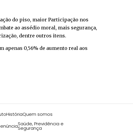
zação do piso, maior Participação nos
ombate ao assédio moral, mais segurança,
zação, dentre outros itens.
am apenas 0,56% de aumento real aos
uto
História
Quem somos
Saúde, Previdência e
enúncia
Segurança