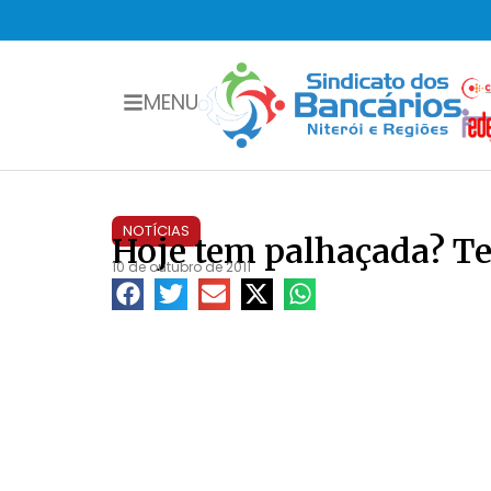
MENU
NOTÍCIAS
Hoje tem palhaçada? Te
10 de outubro de 2011