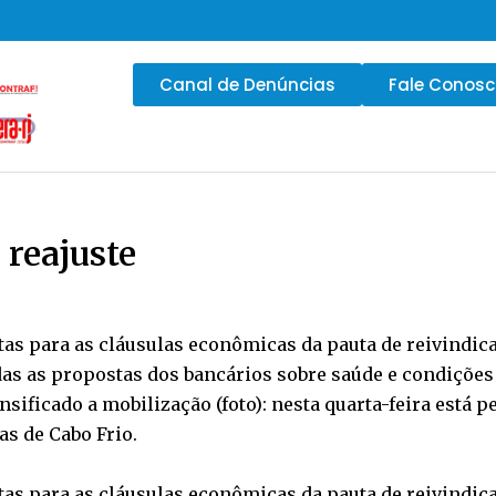
Canal de Denúncias
Fale Conos
 reajuste
 para as cláusulas econômicas da pauta de reivindicaçõ
das as propostas dos bancários sobre saúde e condições
ificado a mobilização (foto): nesta quarta-feira está p
as de Cabo Frio.
 para as cláusulas econômicas da pauta de reivindicaçõ