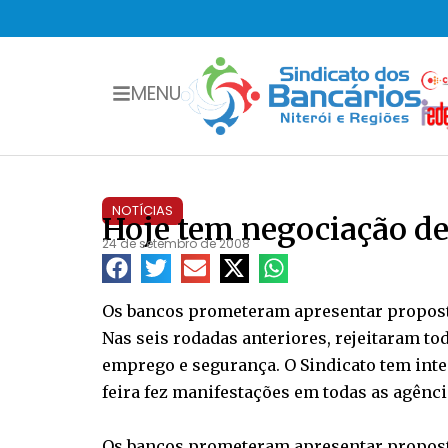
MENU
NOTÍCIAS
Hoje tem negociação de
24 de setembro de 2008
Os bancos prometeram apresentar propostas
Nas seis rodadas anteriores, rejeitaram to
emprego e segurança. O Sindicato tem intens
feira fez manifestações em todas as agênci
Os bancos prometeram apresentar propostas