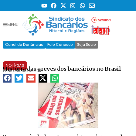
MENU
Canal de Denúncias
Fale Conosco
Seja Sócio
NOTÍCIAS
História das greves dos bancários no Brasil
14 de outubro de 2004