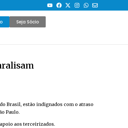
co
Seja Sócio
paralisam
do Brasil, estão indignados com o atraso
ão Paulo.
apoio aos terceirizados.