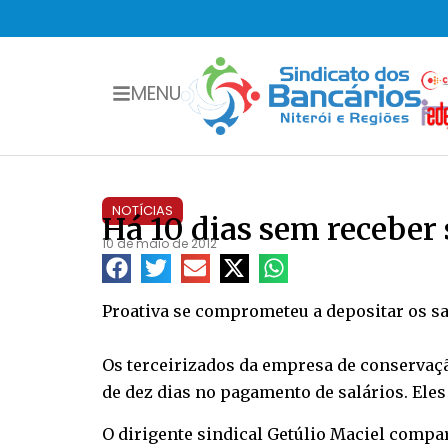
MENU
NOTÍCIAS
Há 10 dias sem receber 
10 de maio de 2012
Proativa se comprometeu a depositar os salá
Os terceirizados da empresa de conservaçã
de dez dias no pagamento de salários. Eles
O dirigente sindical Getúlio Maciel compa