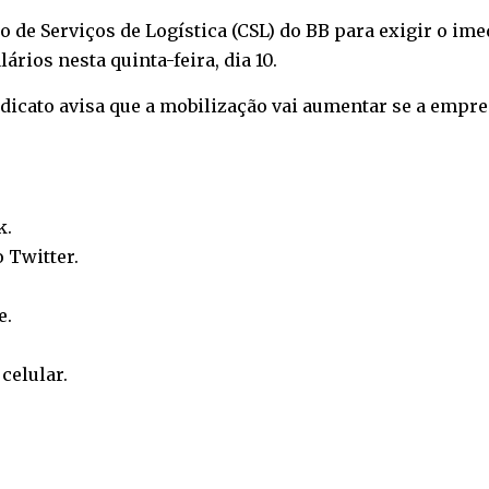
 de Serviços de Logística (CSL) do BB para exigir o im
rios nesta quinta-feira, dia 10.
ndicato avisa que a mobilização vai aumentar se a empre
k
.
o
Twitter
.
e
.
o
celular
.