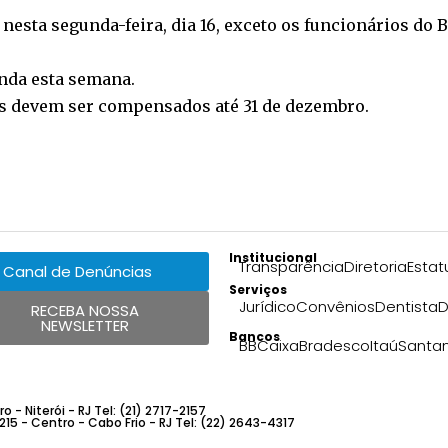
nesta segunda-feira, dia 16, exceto os funcionários do 
nda esta semana.
s devem ser compensados até 31 de dezembro.
Institucional
Transparência
Diretoria
Estat
Canal de Denúncias
Serviços
Jurídico
Convênios
Dentista
D
RECEBA NOSSA
NEWSLETTER
Bancos
BB
Caixa
Bradesco
Itaú
Santa
 - Niterói - RJ Tel: (21) 2717-2157
 215 - Centro - Cabo Frio - RJ Tel: (22) 2643-4317