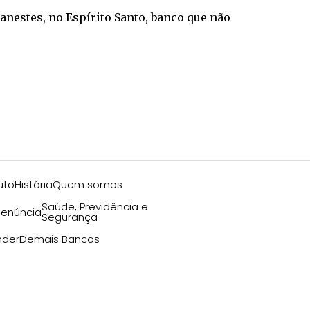
Banestes, no Espírito Santo, banco que não
uto
História
Quem somos
Saúde, Previdência e
enúncia
Segurança
nder
Demais Bancos