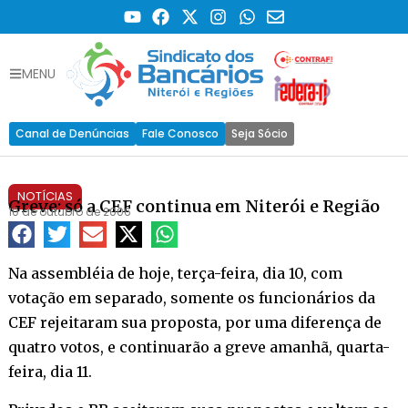
MENU
Canal de Denúncias
Fale Conosco
Seja Sócio
NOTÍCIAS
Greve: só a CEF continua em Niterói e Região
10 de outubro de 2006
Na assembléia de hoje, terça-feira, dia 10, com
votação em separado, somente os funcionários da
CEF rejeitaram sua proposta, por uma diferença de
quatro votos, e continuarão a greve amanhã, quarta-
feira, dia 11.