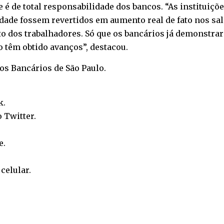
 é de total responsabilidade dos bancos. “As instituiç
ade fossem revertidos em aumento real de fato nos sal
 dos trabalhadores. Só que os bancários já demonstrar
o têm obtido avanços”, destacou.
dos Bancários de São Paulo.
k
.
o
Twitter
.
e
.
o
celular
.