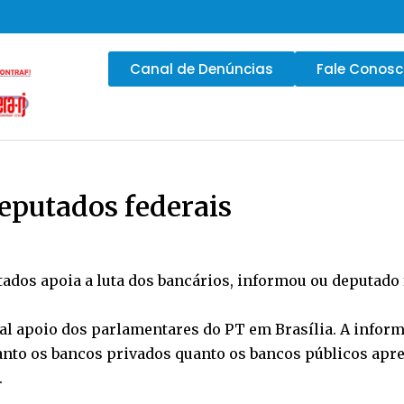
Canal de Denúncias
Fale Conos
eputados federais
dos apoia a luta dos bancários, informou ou deputado fe
tal apoio dos parlamentares do PT em Brasília. A inform
tanto os bancos privados quanto os bancos públicos ap
.