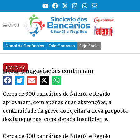
MENU
Canal de Denúncias
Fale Conosco
Seja Sócio
NOTÍCIAS
Greve e negociações continuam
16 de outubro de 2008
Cerca de 300 bancários de Niterói e Região
aprovaram, com apenas duas abstenções, a
continuidade da greve ao rejeitar a nova proposta
dos banqueiros, considerada insuficiente.
Cerca de 300 bancários de Niterói e Região