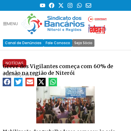
MENU
Canal de Denúncias
Fale Conosco
Seja Sócio
NOTÍCIAS
Greve dos Vigilantes começa com 60% de
adesão na região de Niterói
11 de março de 2012