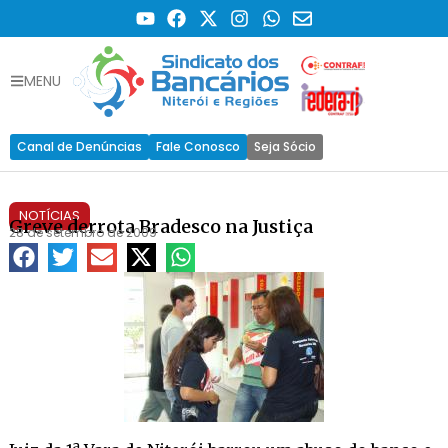
MENU
Canal de Denúncias
Fale Conosco
Seja Sócio
NOTÍCIAS
Greve derrota Bradesco na Justiça
28 de setembro de 2009