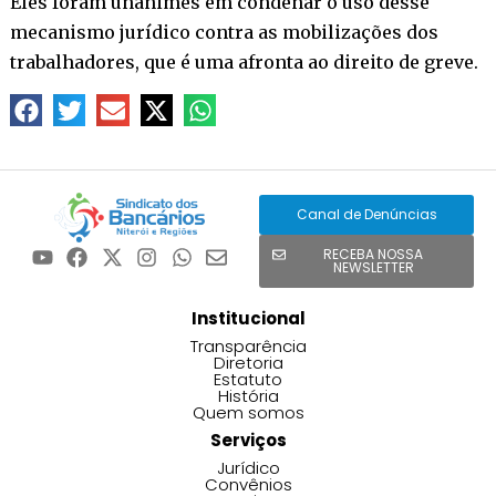
Eles foram unânimes em condenar o uso desse
mecanismo jurídico contra as mobilizações dos
trabalhadores, que é uma afronta ao direito de greve.
Canal de Denúncias
RECEBA NOSSA
NEWSLETTER
Institucional
Transparência
Diretoria
Estatuto
História
Quem somos
Serviços
Jurídico
Convênios