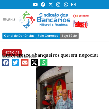
MENU
Canal de Denúncias
Fale Conosco
Seja Sócio
NOTÍCIAS
Greve cresce e banqueiros querem negociar
08 de outubro de 2005