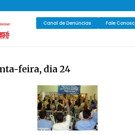
Canal de Denúncias
Fale Conos
ta-feira, dia 24