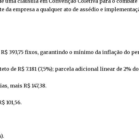
de uma cláusula em Convenção Coletiva para o combate
rte da empresa a qualquer ato de assédio e implementa
 R$ 393,75 fixos, garantindo o mínimo da inflação do pe
eto de R$ 7.181 (7,5%); parcela adicional linear de 2% do
ias, mais R$ 147,38.
$ 101,56.
).