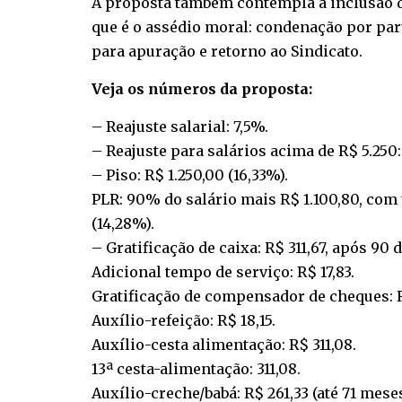
A proposta também contempla a inclusão 
que é o assédio moral: condenação por pa
para apuração e retorno ao Sindicato.
Veja os números da proposta:
– Reajuste salarial: 7,5%.
– Reajuste para salários acima de R$ 5.250:
– Piso: R$ 1.250,00 (16,33%).
PLR: 90% do salário mais R$ 1.100,80, com t
(14,28%).
– Gratificação de caixa: R$ 311,67, após 90 d
Adicional tempo de serviço: R$ 17,83.
Gratificação de compensador de cheques: R
Auxílio-refeição: R$ 18,15.
Auxílio-cesta alimentação: R$ 311,08.
13ª cesta-alimentação: 311,08.
Auxílio-creche/babá: R$ 261,33 (até 71 meses