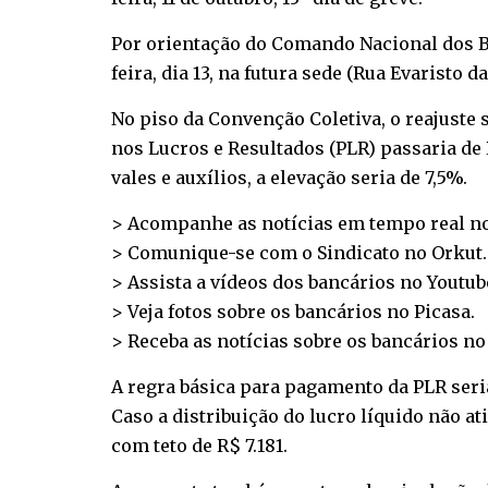
Por orientação do Comando Nacional dos Ban
feira, dia 13, na futura sede (Rua Evaristo d
No piso da Convenção Coletiva, o reajuste s
nos Lucros e Resultados (PLR) passaria de 
vales e auxílios, a elevação seria de 7,5%.
> Acompanhe as notícias em tempo real n
> Comunique-se com o Sindicato no
Orkut
.
> Assista a vídeos dos bancários no
Youtub
> Veja fotos sobre os bancários no
Picasa
.
> Receba as notícias sobre os bancários n
A regra básica para pagamento da PLR seria
Caso a distribuição do lucro líquido não a
com teto de R$ 7.181.