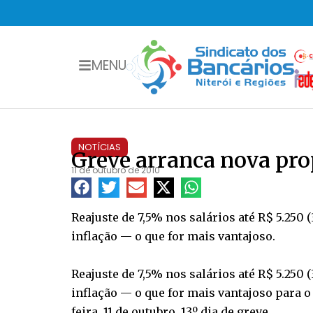
MENU
NOTÍCIAS
Greve arranca nova pro
11 de outubro de 2010
Reajuste de 7,5% nos salários até R$ 5.250 
inflação — o que for mais vantajoso.
Reajuste de 7,5% nos salários até R$ 5.250 
inflação — o que for mais vantajoso para 
feira, 11 de outubro, 13º dia de greve.