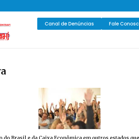
Canal de Denúncias
Fale Conos
va
anco do Brasil e da Caixa Econômica em outros estados 