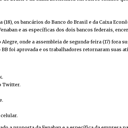
ra (18), os bancários do Banco do Brasil e da Caixa Ec
enaban e as específicas dos dois bancos federais, encerr
o Alegre, onde a assembleia de segunda-feira (17) fora 
do BB foi aprovada e os trabalhadores retornaram suas at
k
.
o
Twitter
.
e
.
o
celular
.
ado a proposta da Fenaban e a específica da empresa n