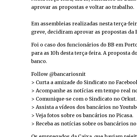
aprovar as propostas e voltar ao trabalho.
Em assembleias realizadas nesta terça-fei
greve, decidiram aprovar as propostas da F
Foi o caso dos funcionários do BB em Port
para as 10h desta terça-feira. A proposta 
banco.
Follow @bancariosnit
> Curta a amizade do Sindicato no
Faceboo
> Acompanhe as notícias em tempo real n
> Comunique-se com o Sindicato no
Orkut
.
> Assista a vídeos dos bancários no
Youtub
> Veja fotos sobre os bancários no
Picasa
.
> Receba as notícias sobre os bancários n
Os empregados da Caixa, que haviam rejeit