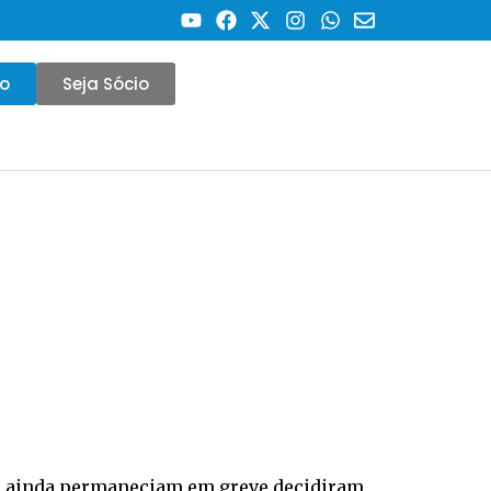
co
Seja Sócio
que ainda permaneciam em greve decidiram