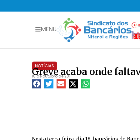
MENU
NOTÍCIAS
Greve acaba onde falta
18 de outubro de 2011
Nesta terça-feira, dia 18, bancários do B