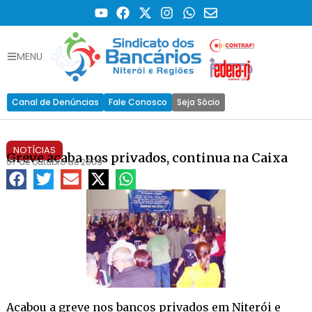
MENU
Canal de Denúncias
Fale Conosco
Seja Sócio
NOTÍCIAS
Greve acaba nos privados, continua na Caixa
07 de outubro de 2009
Acabou a greve nos bancos privados em Niterói e