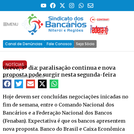
MENU
Canal de Denúncias
Fale Conosco
Seja Sócio
NOTÍCIAS
Greve, 3º dia: paralisação continua e nova
proposta pode surgir nesta segunda-feira
08 de outubro de 2006
Hoje devem ser concluídas negociações inicadas no
fim de semana, entre o Comando Nacional dos
Bancários e a Federação Nacional dos Bancos
(Fenaban). Expectativa é que os bancos apresentem
nova proposta. Banco do Brasil e Caixa Econômica