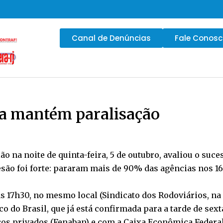
Canal de Denúncias
Fale Conos
éia mantém paralisação
ão na noite de quinta-feira, 5 de outubro, avaliou o suc
desão foi forte: pararam mais de 90% das agências nos
á às 17h30, no mesmo local (Sindicato dos Rodoviários, n
co do Brasil, que já está confirmada para a tarde de sex
os privados (Fenaban) e com a Caixa Econômica Federal