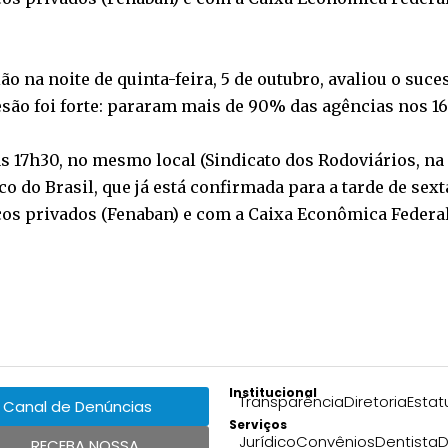
ão na noite de quinta-feira, 5 de outubro, avaliou o suc
desão foi forte: pararam mais de 90% das agências nos
á às 17h30, no mesmo local (Sindicato dos Rodoviários, n
co do Brasil, que já está confirmada para a tarde de sex
os privados (Fenaban) e com a Caixa Econômica Federal
Institucional
Transparência
Diretoria
Estat
Canal de Denúncias
Serviços
Jurídico
Convênios
Dentista
D
RECEBA NOSSA