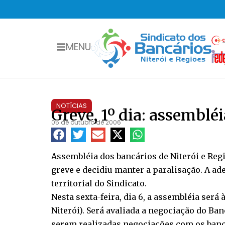
MENU
NOTÍCIAS
Greve, 1º dia: assembl
05 de outubro de 2006
Assembléia dos bancários de Niterói e Regi
greve e decidiu manter a paralisação. A a
territorial do Sindicato.
Nesta sexta-feira, dia 6, a assembléia ser
Niterói). Será avaliada a negociação do Ban
serem realizadas negociações com os banc