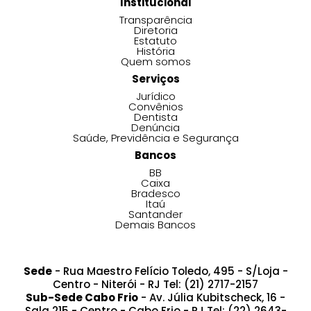
Institucional
Transparência
Diretoria
Estatuto
História
Quem somos
Serviços
Jurídico
Convênios
Dentista
Denúncia
Saúde, Previdência e Segurança
Bancos
BB
Caixa
Bradesco
Itaú
Santander
Demais Bancos
Sede
- Rua Maestro Felício Toledo, 495 - S/Loja -
Centro - Niterói - RJ Tel: (21) 2717-2157
Sub-Sede Cabo Frio
- Av. Júlia Kubitscheck, 16 -
Sala 215 - Centro - Cabo Frio - RJ Tel: (22) 2643-