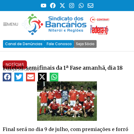
MENU
Canal de Denúncias
Fale Conosco
Seja Sócio
NOTÍCIAS
Futebol: semifinais da 1ª Fase amanhã, dia 18
16 de junho de 2005
Final será no dia 9 de julho, com premiações e forró