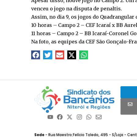
Apesar disso, houve jogo no Campo 2. Um am
venceu o jogo na disputa de penaltis.
Assim, no dia 9, os jogos do Quadrangular d
10 horas – Campo 2 – CEF Icaraí x BB Aurel
11 horas – Campo 2 – BB Icaraí-Coronel Go
Na foto, as equipes da CEF São Gonçalo-Fran
Sede
- Rua Maestro Felício Toledo, 495 - S/Loja - Centro