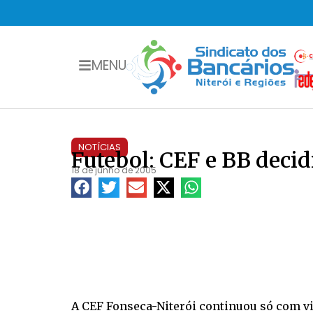
MENU
NOTÍCIAS
Futebol: CEF e BB decidi
18 de junho de 2005
A CEF Fonseca-Niterói continuou só com vit