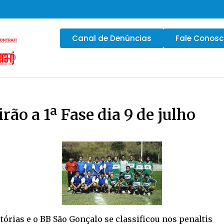
Canal de Denúncias
Fale Conos
rão a 1ª Fase dia 9 de julho
órias e o BB São Gonçalo se classificou nos penaltis