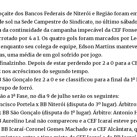
çaite dos Bancos Federais de Niterói e Região foram e
e sol na Sede Campestre do Sindicato, no último sábado,
a da continuidade da campanha impecável da CEF Fonseca
errotado por 4 a 1. Os quatro gols foram marcados por Le
, enquanto seu colega de equipe, Edson Martins manteve
as, uma média de um gol sofrido por jogo.
finalzinho. Depois de estar perdendo por 2 a 0 para a C
 2 nos acréscimos do segundo tempo.
 São Gonçalo fez 2 a 0 e se classificou para a final da 1ª
upo de forró.
o a 1ª Fase, no dia 9 de julho serão os seguintes:
isco Portela x BB Niterói (disputa do 3º lugar). Árbitro
 BB São Gonçalo (disputa do 1º lugar). Árbitro: Antonio
BB Aurelino Leal não compareceu e a CEF Icaraí esteve
 BB Icaraí-Coronel Gomes Machado e a CEF Alcântara, qu