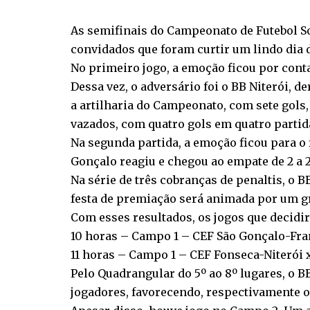
As semifinais do Campeonato de Futebol So
convidados que foram curtir um lindo dia d
No primeiro jogo, a emoção ficou por cont
Dessa vez, o adversário foi o BB Niterói, d
a artilharia do Campeonato, com sete gols
vazados, com quatro gols em quatro partid
Na segunda partida, a emoção ficou para o 
Gonçalo reagiu e chegou ao empate de 2 a
Na série de três cobranças de penaltis, o BB
festa de premiação será animada por um gr
Com esses resultados, os jogos que decidirã
10 horas – Campo 1 – CEF São Gonçalo-Franc
11 horas – Campo 1 – CEF Fonseca-Niterói x
Pelo Quadrangular do 5º ao 8º lugares, o 
jogadores, favorecendo, respectivamente o