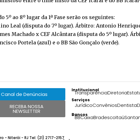
istoso entre o time misto da CEF Icaraí e do BB Icaraí
o 5º ao 8º lugar da 1ª Fase serão os seguintes:
ino Leal (disputa do 7º lugar). Árbitro: Antonio Henriqu
mes Machado x CEF Alcântara (disputa do 5º lugar). Árbi
cisco Portela (azul) e o BB São Gonçalo (verde).
Institucional
Transparência
Diretoria
Estat
Canal de Denúncias
Serviços
Jurídico
Convênios
Dentista
D
RECEBA NOSSA
NEWSLETTER
Bancos
BB
Caixa
Bradesco
Itaú
Santa
 - Niterói - RJ Tel: (21) 2717-2157