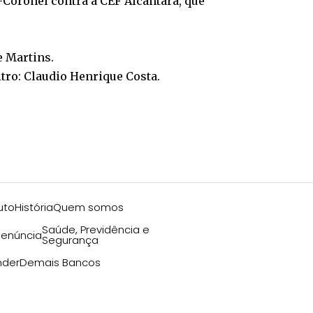
-Coronel contra a CEF Alcântara, que
e Martins.
tro: Claudio Henrique Costa.
uto
História
Quem somos
Saúde, Previdência e
enúncia
Segurança
nder
Demais Bancos