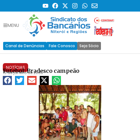
MENU
Canal de Denúncias
Fale Conosco
Seja Sócio
NOTÍCIAS
Futebol: Bradesco campeão
15 de janeiro de 2006