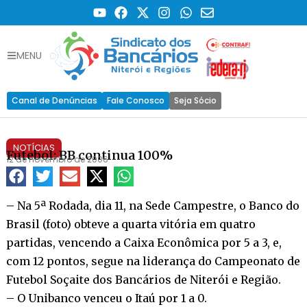
MENU
Canal de Denúncias
Fale Conosco
Seja Sócio
NOTÍCIAS
Futebol: BB continua 100%
12 de novembro de 2006
– Na 5ª Rodada, dia 11, na Sede Campestre, o Banco do
Brasil (foto) obteve a quarta vitória em quatro
partidas, vencendo a Caixa Econômica por 5 a 3, e,
com 12 pontos, segue na liderança do Campeonato de
Futebol Soçaite dos Bancários de Niterói e Região.
– O Unibanco venceu o Itaú por 1 a 0.