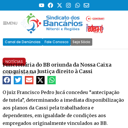
MENU
Canal de Denúncias
Fale Conosco
Seja Sócio
NOTÍCIAS
Funcionária do BB oriunda da Nossa Caixa
conquista na Justiça direito à Cassi
01 de abril de 2014
O juiz Francisco Pedro Jucá concedeu “antecipação
de tutela”, determinando a imediata disponibilização
aos planos da Cassi pela trabalhadora e
dependentes, em igualdade de condições aos
empregados originalmente vinculados ao BB.