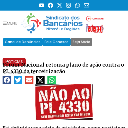
MENU
Canal de Denúncias
Fale Conosco
Seja Sócio
NOTÍCIAS
Fórum Nacional retoma plano de ação contra o
PL 4330 da terceirização
02 de abril de 2014
Foi definida uma série de atividades, como participar