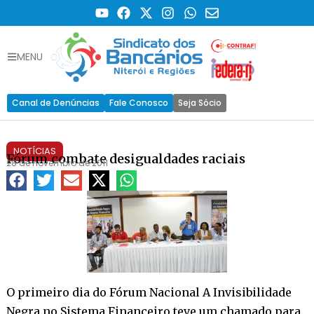
MENU
Canal de Denúncias
Fale Conosco
Seja Sócio
NOTÍCIAS
Fórum combate desigualdades raciais
28 de novembro de 2011
O primeiro dia do Fórum Nacional A Invisibilidade
Negra no Sistema Financeiro teve um chamado para