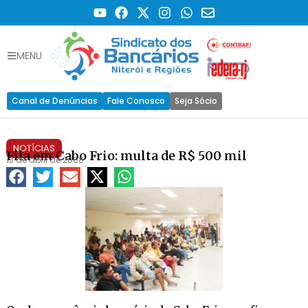
MENU
Canal de Denúncias
Fale Conosco
Seja Sócio
NOTÍCIAS
Fila em Cabo Frio: multa de R$ 500 mil
13 de abril de 2008