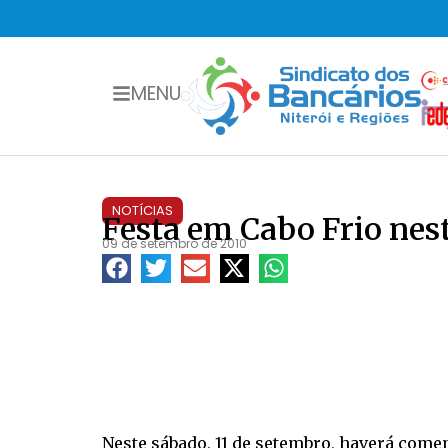
MENU
NOTÍCIAS
Festa em Cabo Frio nes
09 de setembro de 2010
Neste sábado, 11 de setembro, haverá come