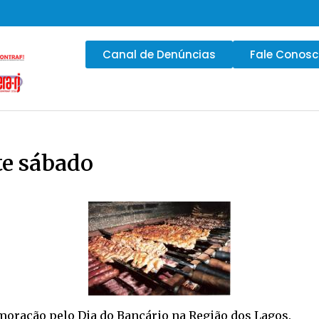
Canal de Denúncias
Fale Conos
te sábado
moração pelo Dia do Bancário na Região dos Lagos.