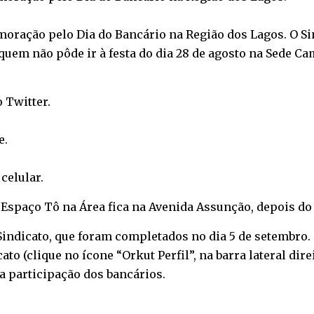
moração pelo Dia do Bancário na Região dos Lagos. O Sin
 quem não pôde ir à festa do dia 28 de agosto na Sede C
o
Twitter
.
e
.
o
celular
.
O Espaço Tô na Área fica na Avenida Assunção, depois do
 Sindicato, que foram completados no dia 5 de setembro
 (clique no ícone “Orkut Perfil”, na barra lateral direit
sa participação dos bancários.