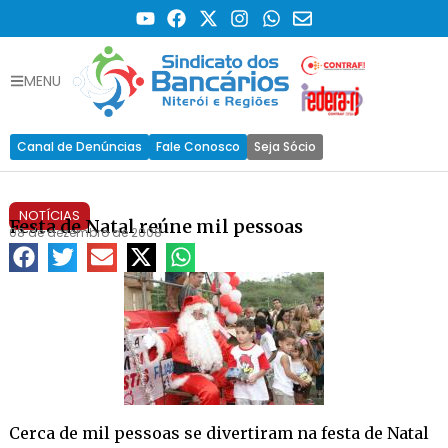
MENU
Canal de Denúncias
Fale Conosco
Seja Sócio
NOTÍCIAS
Festa de Natal reúne mil pessoas
08 de dezembro de 2008
Cerca de mil pessoas se divertiram na festa de Natal