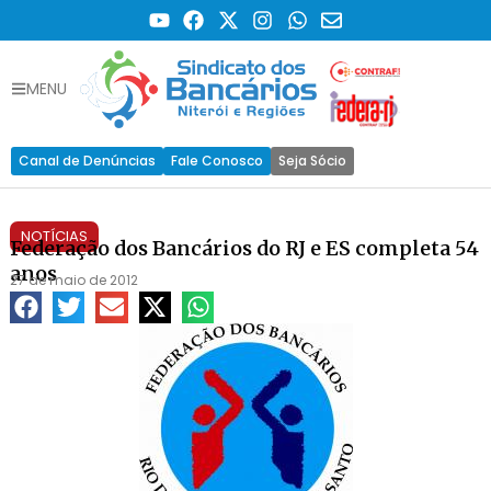
MENU
Canal de Denúncias
Fale Conosco
Seja Sócio
NOTÍCIAS
Federação dos Bancários do RJ e ES completa 54
anos
27 de maio de 2012