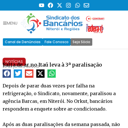
MENU
Canal de Denúncias
Fale Conosco
Seja Sócio
NOTÍCIAS
Falta de ar no Itaú leva à 3ª paralisação
26 de janeiro de 2010
Depois de parar duas vezes por falha na
refrigeração, o Sindicato, novamente, paralisou a
agência Barcas, em Niterói. No Orkut, bancários
respondem a enquete sobre ar-condicionado.
Após as duas paralisações da semana passada, não