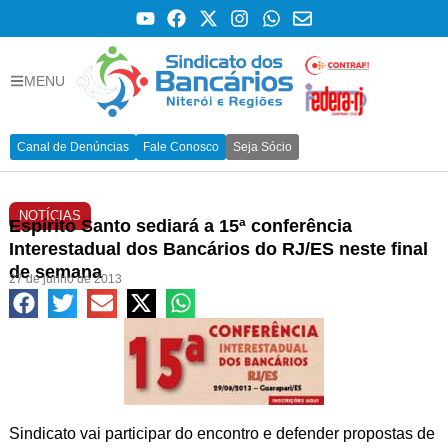
MENU
Canal de Denúncias
Fale Conosco
Seja Sócio
NOTÍCIAS
Espírito Santo sediará a 15ª conferência
Interestadual dos Bancários do RJ/ES neste final
de semana
27 de junho de 2013
Sindicato vai participar do encontro e defender propostas de