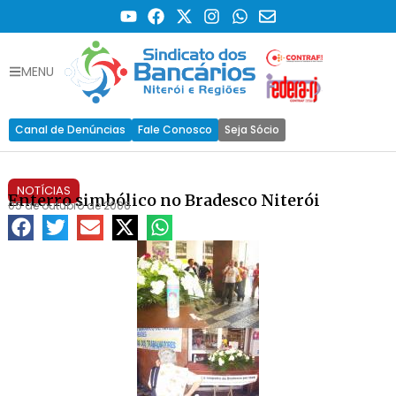
MENU
Canal de Denúncias
Fale Conosco
Seja Sócio
NOTÍCIAS
Enterro simbólico no Bradesco Niterói
05 de outubro de 2006