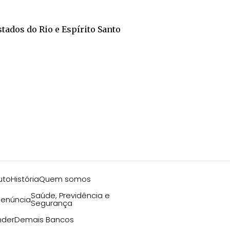
stados do Rio e Espírito Santo
uto
História
Quem somos
Saúde, Previdência e
enúncia
Segurança
nder
Demais Bancos