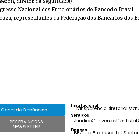
sseron, diretor de Seguridade)
ngresso Nacional dos Funcionários do Bancod o Brasil
 Souza, representantes da Federação dos Bancários dos E
Institucional
Transparência
Diretoria
Estat
Canal de Denúncias
Serviços
Jurídico
Convênios
Dentista
D
RECEBA NOSSA
NEWSLETTER
Bancos
BB
Caixa
Bradesco
Itaú
Santa