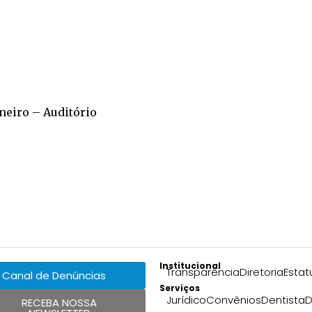
aneiro – Auditório
Institucional
Transparência
Diretoria
Estat
Canal de Denúncias
Serviços
Jurídico
Convênios
Dentista
D
RECEBA NOSSA