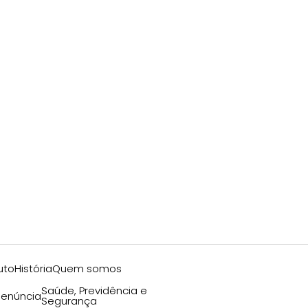
uto
História
Quem somos
Saúde, Previdência e
enúncia
Segurança