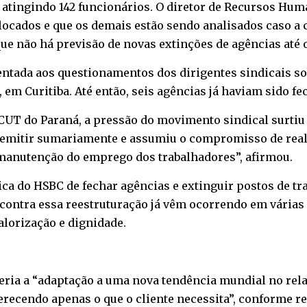
 atingindo 142 funcionários. O diretor de Recursos Huma
locados e que os demais estão sendo analisados caso a
 que não há previsão de novas extinções de agências até o
esentada aos questionamentos dos dirigentes sindicais 
4, em Curitiba. Até então, seis agências já haviam sido 
-CUT do Paraná, a pressão do movimento sindical surtiu 
 demitir sumariamente e assumiu o compromisso de re
manutenção do emprego dos trabalhadores”, afirmou.
ica do HSBC de fechar agências e extinguir postos de tr
contra essa reestruturação já vêm ocorrendo em várias c
alorização e dignidade.
 seria a “adaptação a uma nova tendência mundial no re
ecendo apenas o que o cliente necessita”, conforme rela