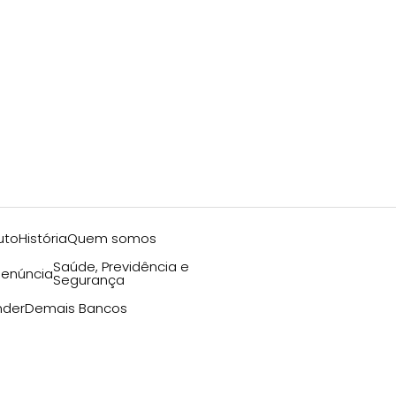
uto
História
Quem somos
Saúde, Previdência e
enúncia
Segurança
nder
Demais Bancos