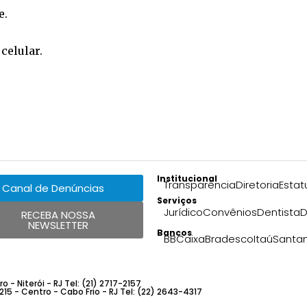
e
.
o
celular
.
Institucional
Transparência
Diretoria
Estat
Canal de Denúncias
Serviços
Jurídico
Convênios
Dentista
D
RECEBA NOSSA
NEWSLETTER
Bancos
BB
Caixa
Bradesco
Itaú
Santa
 - Niterói - RJ Tel: (21) 2717-2157
 215 - Centro - Cabo Frio - RJ Tel: (22) 2643-4317