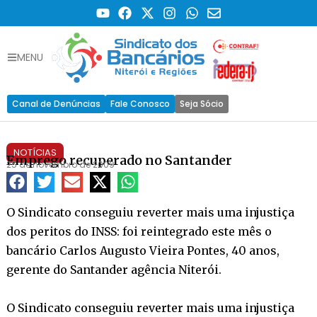
MENU
Canal de Denúncias
Fale Conosco
Seja Sócio
NOTÍCIAS
Emprego recuperado no Santander
25 de novembro de 2009
O Sindicato conseguiu reverter mais uma injustiça
dos peritos do INSS: foi reintegrado este mês o
bancário Carlos Augusto Vieira Pontes, 40 anos,
gerente do Santander agência Niterói.
O Sindicato conseguiu reverter mais uma injustiça