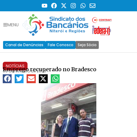
MENU
Canal de Denúncias
Fale Conosco
Seja Sócio
NOTÍCIAS
Emprego recuperado no Bradesco
09 de fevereiro de 2009