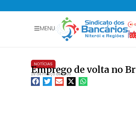
MENU
NOTÍCIAS
Emprego de volta no B
29 de março de 2005