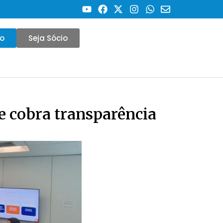
co
Seja Sócio
e cobra transparência