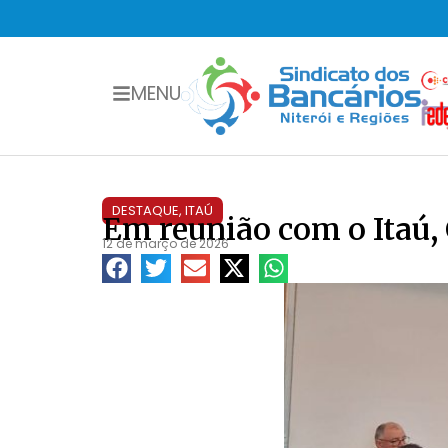
MENU
DESTAQUE
,
ITAÚ
Em reunião com o Itaú,
12 de março de 2026