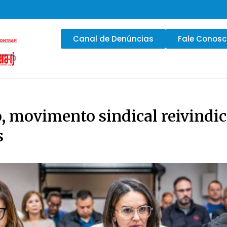
Canal de Denúncias
Fale Conos
 movimento sindical reivindic
s