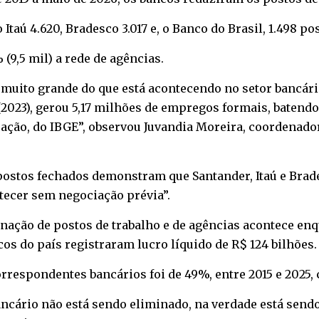
Itaú 4.620, Bradesco 3.017 e, o Banco do Brasil, 1.498 pos
9,5 mil) a rede de agências.
muito grande do que está acontecendo no setor bancári
 (2023), gerou 5,17 milhões de empregos formais, batendo
pação, do IBGE”, observou Juvandia Moreira, coordenad
postos fechados demonstram que Santander, Itaú e Bra
tecer sem negociação prévia”.
minação de postos de trabalho e de agências acontece e
cos do país registraram lucro líquido de R$ 124 bilhões.
rrespondentes bancários foi de 49%, entre 2015 e 2025
bancário não está sendo eliminado, na verdade está sen