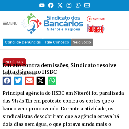
MENU
Canal de Denúncias
Fale Conosco
Seja Sócio
NOTÍCIAS
Em ato contra demissões, Sindicato resolve
falta d’água no HSBC
25 de abril de 2008
Principal agência do HSBC em Niterói foi paralisada
das 9h às 11h em protesto contra os cortes que o
banco vem promovendo. Durante a atividade, os
sindicalistas descobriram que a agência estava há
dois dias sem água, o que piorava ainda mais o