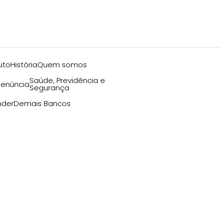
uto
História
Quem somos
Saúde, Previdência e
enúncia
Segurança
nder
Demais Bancos