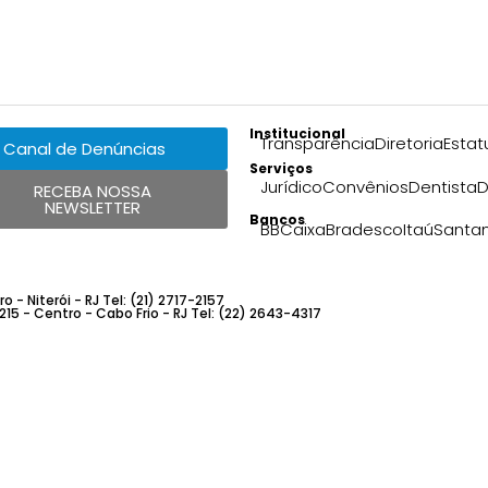
Institucional
Transparência
Diretoria
Estat
Canal de Denúncias
Serviços
Jurídico
Convênios
Dentista
D
RECEBA NOSSA
NEWSLETTER
Bancos
BB
Caixa
Bradesco
Itaú
Santa
 - Niterói - RJ Tel: (21) 2717-2157
 215 - Centro - Cabo Frio - RJ Tel: (22) 2643-4317