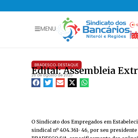
MENU
BRADESCO
,
DESTAQUE
Edital: Assembleia Extr
26 de agosto de 2025
O Sindicato dos Empregados em Estabelecim
sindical nº 404.361- 46, por seu presiden