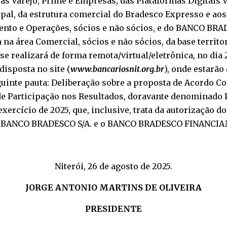
s Varejo, Prime e Empresas, das Plataformas Digitais 
ipal, da estrutura comercial do Bradesco Expresso e a
mento e Operações, sócios e não sócios, e do BANCO B
 área Comercial, sócios e não sócios, da base territor
se realizará de forma remota/virtual/eletrônica, no dia 
isposta no site (
www.bancariosnit.org.br
), onde estarão
uinte pauta: Deliberação sobre a proposta de Acordo Co
de Participação nos Resultados, doravante denominado 
ercício de 2025, que, inclusive, trata da autorização d
m o BANCO BRADESCO S/A. e o BANCO BRADESCO FINANCI
Niterói, 26 de agosto de 2025.
JORGE ANTONIO MARTINS DE OLIVEIRA
PRESIDENTE