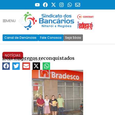
MENU
Canal de Denúncias
Fale Conosco
Seja Sócio
NOTÍCIAS
Dois empregos reconquistados
28 de novembro de 2005