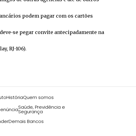
bancários podem pagar com os cartões
, deve-se pegar convite antecipadamente na
ay, RJ-106).
uto
História
Quem somos
Saúde, Previdência e
enúncia
Segurança
nder
Demais Bancos