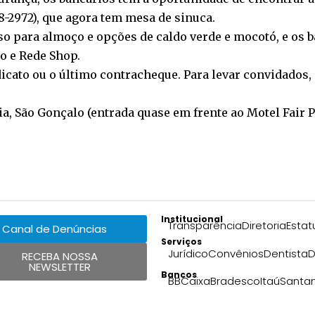
-2972), que agora tem mesa de sinuca.
o para almoço e opções de caldo verde e mocotó, e os 
o e Rede Shop.
dicato ou o último contracheque. Para levar convidados
ia, São Gonçalo (entrada quase em frente ao Motel Fair Pl
Institucional
Transparência
Diretoria
Estat
Canal de Denúncias
Serviços
Jurídico
Convênios
Dentista
D
RECEBA NOSSA
NEWSLETTER
Bancos
BB
Caixa
Bradesco
Itaú
Santa