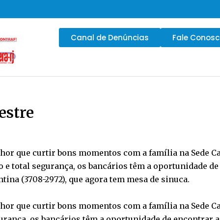
Canal de Denúncias
Fale Conos
estre
hor que curtir bons momentos com a família na Sede Cam
e total segurança, os bancários têm a oportunidade de 
tina (3708-2972), que agora tem mesa de sinuca.
lhor que curtir bons momentos com a família na Sede C
urança, os bancários têm a oportunidade de encontrar a