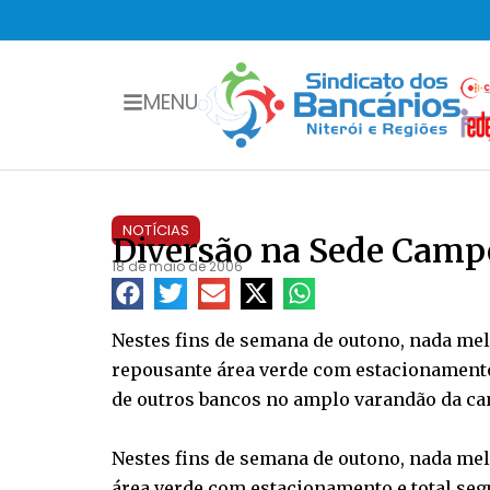
MENU
NOTÍCIAS
Diversão na Sede Camp
18 de maio de 2006
Nestes fins de semana de outono, nada mel
repousante área verde com estacionamento 
de outros bancos no amplo varandão da can
Nestes fins de semana de outono, nada me
área verde com estacionamento e total seg