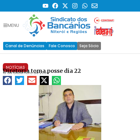
MENU
Canal de Denúncias
Fale Conosco
Seja Sócio
NOTÍCIAS
Diretoria toma posse dia 22
13 de dezembro de 2006