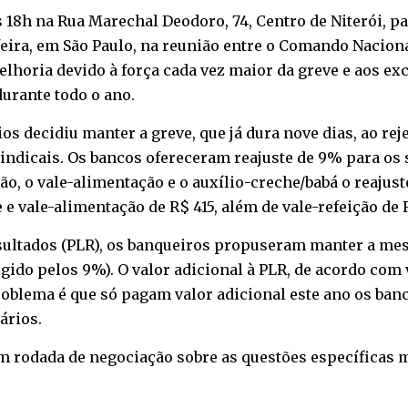
 18h na Rua Marechal Deodoro, 74, Centro de Niterói, pa
feira, em São Paulo, na reunião entre o Comando Nacion
elhoria devido à força cada vez maior da greve e aos e
urante todo o ano.
os decidiu manter a greve, que já dura nove dias, ao rej
indicais. Os bancos ofereceram reajuste de 9% para os 
ão, o vale-alimentação e o auxílio-creche/babá o reajust
 e vale-alimentação de R$ 415, além de vale-refeição de R
esultados (PLR), os banqueiros propuseram manter a me
rigido pelos 9%). O valor adicional à PLR, de acordo co
 problema é que só pagam valor adicional este ano os ba
ários.
 rodada de negociação sobre as questões específicas ma