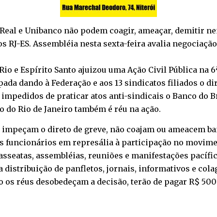
ú, Real e Unibanco não podem coagir, ameaçar, demitir 
s RJ-ES. Assembléia nesta sexta-feira avalia negociação
io e Espírito Santo ajuizou uma Ação Civil Pública na 6ª
a dando à Federação e aos 13 sindicatos filiados o dire
mpedidos de praticar atos anti-sindicais o Banco do Bra
o do Rio de Janeiro também é réu na ação.
 impeçam o direto de greve, não coajam ou ameacem ba
 funcionários em represália à participação no movime
sseatas, assembléias, reuniões e manifestações pacífic
 distribuição de panfletos, jornais, informativos e cola
o os réus desobedeçam a decisão, terão de pagar R$ 50